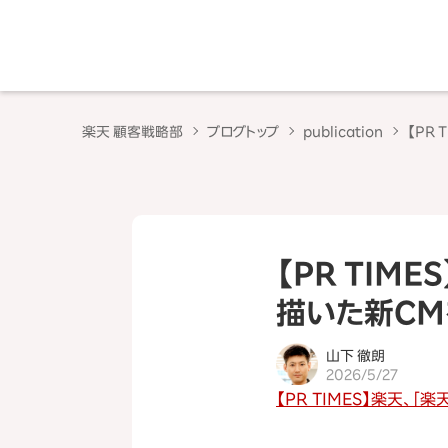
楽天 顧客戦略部
ブログトップ
publication
【PR
【PR TIM
描いた新C
山下 徹朗
2026/5/27
【PR TIMES】楽天、