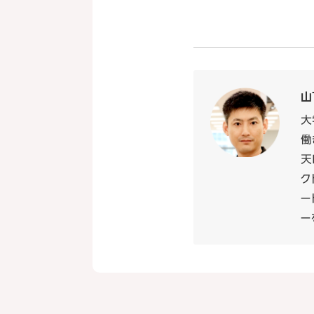
山
大
働
天
ク
ー
ー